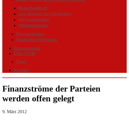
Reale Kaufkraft
Live-Analyse von Sendungen
Vertrauensindex
Wahlprognosen
Microanalysen
Qualitative Methoden
Befragtenpool
Über OGM
Team
Kontakt
Finanzströme der Parteien
werden offen gelegt
9. März 2012