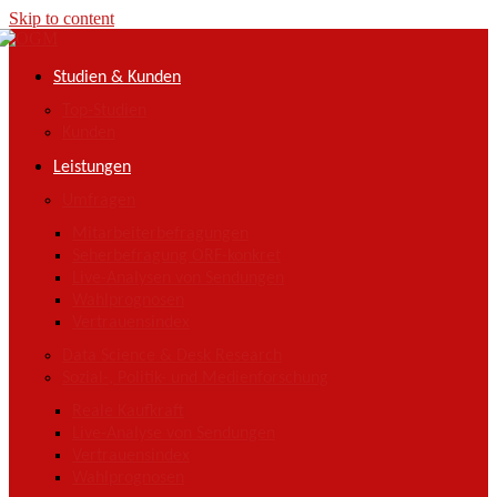
Skip to content
Studien & Kunden
Top-Studien
Kunden
Leistungen
Umfragen
Mitarbeiterbefragungen
Seherbefragung ORF-konkret
Live-Analysen von Sendungen
Wahlprognosen
Vertrauensindex
Data Science & Desk Research
Sozial-, Politik- und Medienforschung
Reale Kaufkraft
Live-Analyse von Sendungen
Vertrauensindex
Wahlprognosen