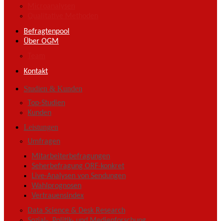
Microanalysen
Qualitative Methoden
Befragtenpool
Über OGM
Team
Kontakt
Studien & Kunden
Top-Studien
Kunden
Leistungen
Umfragen
Mitarbeiterbefragungen
Seherbefragung ORF-konkret
Live-Analysen von Sendungen
Wahlprognosen
Vertrauensindex
Data Science & Desk Research
Sozial-, Politik- und Medienforschung