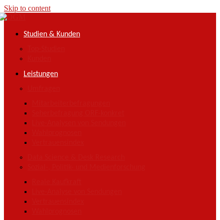
Skip to content
Studien & Kunden
Top-Studien
Kunden
Leistungen
Umfragen
Mitarbeiterbefragungen
Seherbefragung ORF-konkret
Live-Analysen von Sendungen
Wahlprognosen
Vertrauensindex
Data Science & Desk Research
Sozial-, Politik- und Medienforschung
Reale Kaufkraft
Live-Analyse von Sendungen
Vertrauensindex
Wahlprognosen