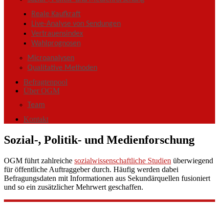
Reale Kaufkraft
Live-Analyse von Sendungen
Vertrauensindex
Wahlprognosen
Microanalysen
Qualitative Methoden
Befragtenpool
Über OGM
Team
Kontakt
Sozial-, Politik- und Medienforschung
OGM führt zahlreiche
sozialwissenschaftliche Studien
überwiegend
für öffentliche Auftraggeber durch. Häufig werden dabei
Befragungsdaten mit Informationen aus Sekundärquellen fusioniert
und so ein zusätzlicher Mehrwert geschaffen.