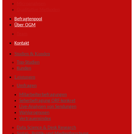
Microanalysen
Qualitative Methoden
Befragtenpool
Über OGM
Team
Kontakt
Studien & Kunden
Top-Studien
Kunden
Leistungen
Umfragen
Mitarbeiterbefragungen
Seherbefragung ORF-konkret
Live-Analysen von Sendungen
Wahlprognosen
Vertrauensindex
Data Science & Desk Research
Sozial-, Politik- und Medienforschung