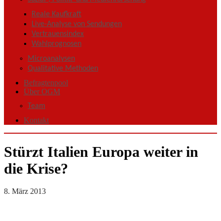
Reale Kaufkraft
Live-Analyse von Sendungen
Vertrauensindex
Wahlprognosen
Microanalysen
Qualitative Methoden
Befragtenpool
Über OGM
Team
Kontakt
Stürzt Italien Europa weiter in
die Krise?
8. März 2013