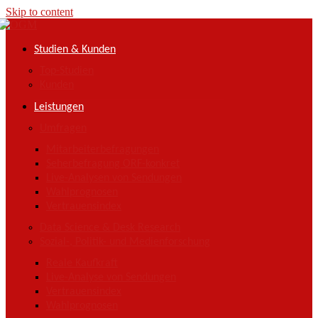
Skip to content
Studien & Kunden
Top-Studien
Kunden
Leistungen
Umfragen
Mitarbeiterbefragungen
Seherbefragung ORF-konkret
Live-Analysen von Sendungen
Wahlprognosen
Vertrauensindex
Data Science & Desk Research
Sozial-, Politik- und Medienforschung
Reale Kaufkraft
Live-Analyse von Sendungen
Vertrauensindex
Wahlprognosen