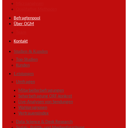
Microanalysen
Qualitative Methoden
Befragtenpool
Über OGM
Team
Kontakt
Studien & Kunden
Top-Studien
Kunden
Leistungen
Umfragen
Mitarbeiterbefragungen
Seherbefragung ORF-konkret
Live-Analysen von Sendungen
Wahlprognosen
Vertrauensindex
Data Science & Desk Research
Sozial-, Politik- und Medienforschung