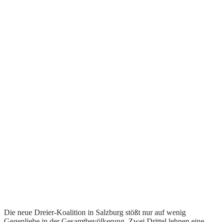
Die neue Dreier-Koalition in Salzburg stößt nur auf wenig
Gegenliebe in der Gesamtbevölkerung. Zwei Drittel lehnen eine