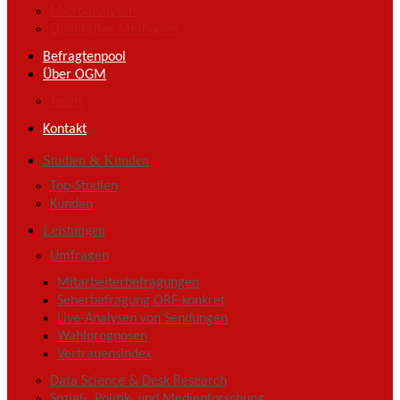
Microanalysen
Qualitative Methoden
Befragtenpool
Über OGM
Team
Kontakt
Studien & Kunden
Top-Studien
Kunden
Leistungen
Umfragen
Mitarbeiterbefragungen
Seherbefragung ORF-konkret
Live-Analysen von Sendungen
Wahlprognosen
Vertrauensindex
Data Science & Desk Research
Sozial-, Politik- und Medienforschung