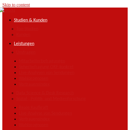
Skip to content
Studien & Kunden
Top-Studien
Kunden
Leistungen
Umfragen
Mitarbeiterbefragungen
Seherbefragung ORF-konkret
Live-Analysen von Sendungen
Wahlprognosen
Vertrauensindex
Data Science & Desk Research
Sozial-, Politik- und Medienforschung
Reale Kaufkraft
Live-Analyse von Sendungen
Vertrauensindex
Wahlprognosen