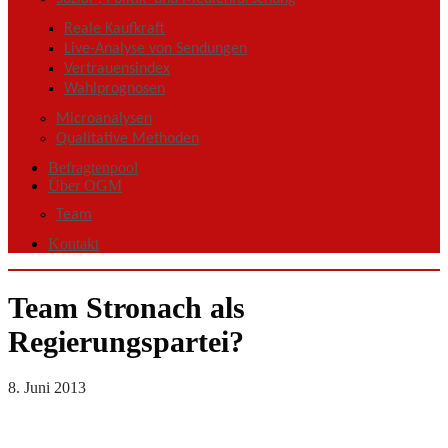
Reale Kaufkraft
Live-Analyse von Sendungen
Vertrauensindex
Wahlprognosen
Microanalysen
Qualitative Methoden
Befragtenpool
Über OGM
Team
Kontakt
Team Stronach als
Regierungspartei?
8. Juni 2013