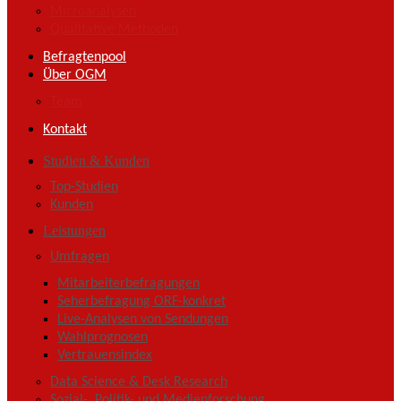
Microanalysen
Qualitative Methoden
Befragtenpool
Über OGM
Team
Kontakt
Studien & Kunden
Top-Studien
Kunden
Leistungen
Umfragen
Mitarbeiterbefragungen
Seherbefragung ORF-konkret
Live-Analysen von Sendungen
Wahlprognosen
Vertrauensindex
Data Science & Desk Research
Sozial-, Politik- und Medienforschung