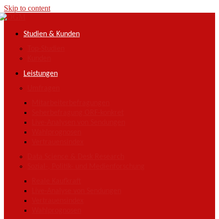
Skip to content
Studien & Kunden
Top-Studien
Kunden
Leistungen
Umfragen
Mitarbeiterbefragungen
Seherbefragung ORF-konkret
Live-Analysen von Sendungen
Wahlprognosen
Vertrauensindex
Data Science & Desk Research
Sozial-, Politik- und Medienforschung
Reale Kaufkraft
Live-Analyse von Sendungen
Vertrauensindex
Wahlprognosen