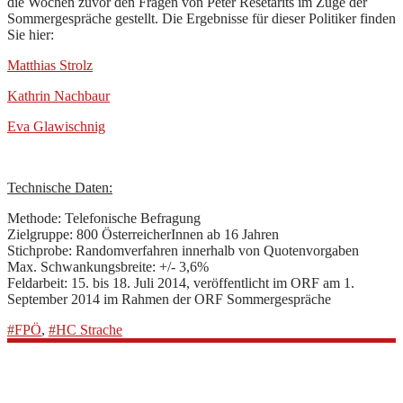
die Wochen zuvor den Fragen von Peter Resetarits im Zuge der
Sommergespräche gestellt. Die Ergebnisse für dieser Politiker finden
Sie hier:
Matthias Strolz
Kathrin Nachbaur
Eva Glawischnig
Technische Daten:
Methode: Telefonische Befragung
Zielgruppe: 800 ÖsterreicherInnen ab 16 Jahren
Stichprobe: Randomverfahren innerhalb von Quotenvorgaben
Max. Schwankungsbreite: +/- 3,6%
Feldarbeit: 15. bis 18. Juli 2014, veröffentlicht im ORF am 1.
September 2014 im Rahmen der ORF Sommergespräche
#FPÖ
,
#HC Strache