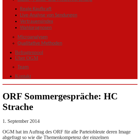
Reale Kaufkraft
Live-Analyse von Sendungen
Vertrauensindex
Wahlprognosen
Microanalysen
Qualitative Methoden
Befragtenpool
Über OGM
Team
Kontakt
ORF Sommergespräche: HC
Strache
1. September 2014
OGM hat im Auftrag des ORF für alle Parteiobleute deren Image
abgefragt so wie die Themenkompetenz der einzelnen