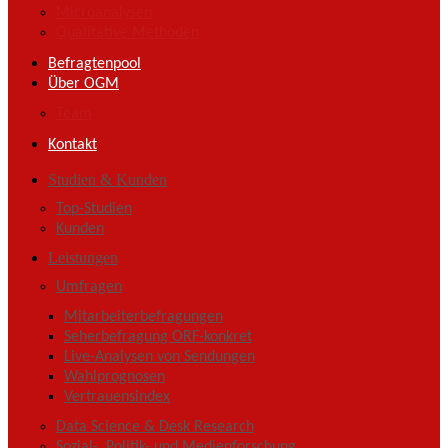
Microanalysen
Qualitative Methoden
Befragtenpool
Über OGM
Team
Kontakt
Studien & Kunden
Top-Studien
Kunden
Leistungen
Umfragen
Mitarbeiterbefragungen
Seherbefragung ORF-konkret
Live-Analysen von Sendungen
Wahlprognosen
Vertrauensindex
Data Science & Desk Research
Sozial-, Politik- und Medienforschung