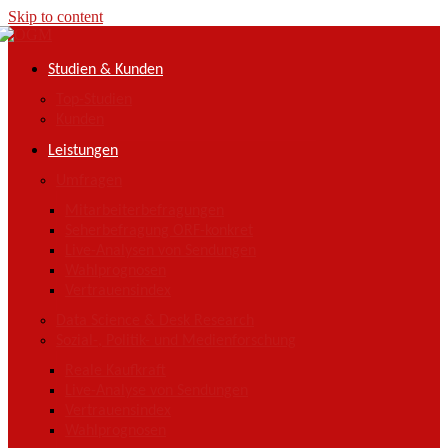
Skip to content
Studien & Kunden
Top-Studien
Kunden
Leistungen
Umfragen
Mitarbeiterbefragungen
Seherbefragung ORF-konkret
Live-Analysen von Sendungen
Wahlprognosen
Vertrauensindex
Data Science & Desk Research
Sozial-, Politik- und Medienforschung
Reale Kaufkraft
Live-Analyse von Sendungen
Vertrauensindex
Wahlprognosen