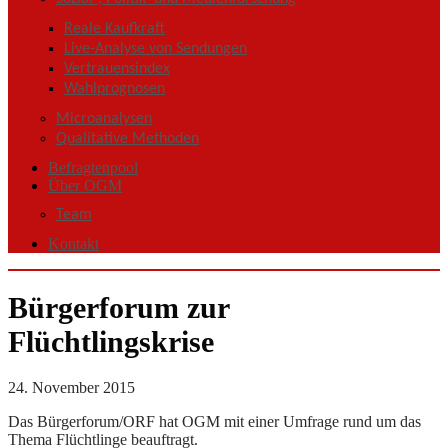
Reale Kaufkraft
Live-Analyse von Sendungen
Vertrauensindex
Wahlprognosen
Microanalysen
Qualitative Methoden
Befragtenpool
Über OGM
Team
Kontakt
Bürgerforum zur
Flüchtlingskrise
24. November 2015
Das Bürgerforum/ORF hat OGM mit einer Umfrage rund um das
Thema Flüchtlinge beauftragt.