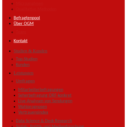
Microanalysen
Qualitative Methoden
Befragtenpool
Über OGM
Team
Kontakt
Studien & Kunden
Top-Studien
Kunden
Leistungen
Umfragen
Mitarbeiterbefragungen
Seherbefragung ORF-konkret
Live-Analysen von Sendungen
Wahlprognosen
Vertrauensindex
Data Science & Desk Research
Sozial-, Politik- und Medienforschung