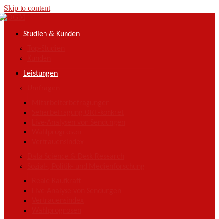
Skip to content
Studien & Kunden
Top-Studien
Kunden
Leistungen
Umfragen
Mitarbeiterbefragungen
Seherbefragung ORF-konkret
Live-Analysen von Sendungen
Wahlprognosen
Vertrauensindex
Data Science & Desk Research
Sozial-, Politik- und Medienforschung
Reale Kaufkraft
Live-Analyse von Sendungen
Vertrauensindex
Wahlprognosen