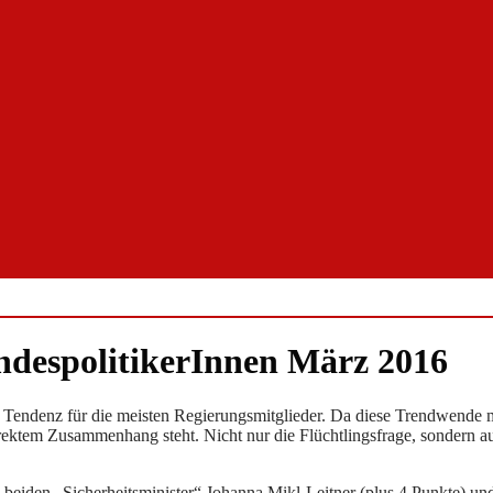
espolitikerInnen März 2016
ve Tendenz für die meisten Regierungsmitglieder. Da diese Trendwende mi
rektem Zusammenhang steht. Nicht nur die Flüchtlingsfrage, sondern au
 beiden „Sicherheitsminister“ Johanna Mikl-Leitner (plus 4 Punkte) und