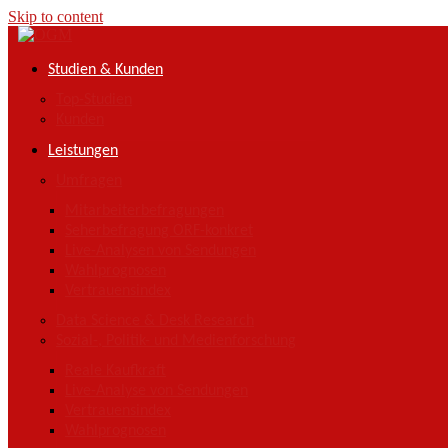
Skip to content
Studien & Kunden
Top-Studien
Kunden
Leistungen
Umfragen
Mitarbeiterbefragungen
Seherbefragung ORF-konkret
Live-Analysen von Sendungen
Wahlprognosen
Vertrauensindex
Data Science & Desk Research
Sozial-, Politik- und Medienforschung
Reale Kaufkraft
Live-Analyse von Sendungen
Vertrauensindex
Wahlprognosen