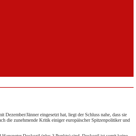
t Dezember/Jänner eingesetzt hat, liegt der Schluss nahe, dass sie
ch die zunehmende Kritik einiger europäischer Spitzenpolitiker und
 Hanspeter Doskozil (plus 3 Punkte) sind. Doskozil ist somit keine