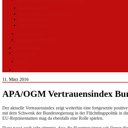
Reale Kaufkraft
Live-Analyse von Sendungen
Vertrauensindex
Wahlprognosen
Microanalysen
Qualitative Methoden
Befragtenpool
Über OGM
Team
Kontakt
11. März 2016
APA/OGM Vertrauensindex Bund
Der aktuelle Vertrauensindex zeigt weiterhin eine fortgesetzte positi
mit dem Schwenk der Bundesregierung in der Flüchtlingspolitik in di
EU-Repräsentanten mag da ebenfalls eine Rolle spielen.
Dazu passt auch sehr stimmig, dass die Hauptgewinner seit Jänner die