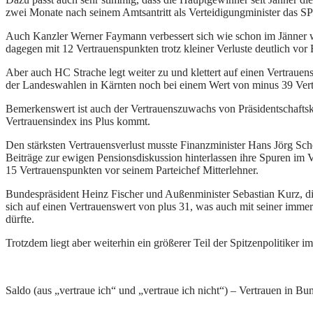
zwei Monate nach seinem Amtsantritt als Verteidigungminister das S
Auch Kanzler Werner Faymann verbessert sich wie schon im Jänner wi
dagegen mit 12 Vertrauenspunkten trotz kleiner Verluste deutlich vor
Aber auch HC Strache legt weiter zu und klettert auf einen Vertraue
der Landeswahlen in Kärnten noch bei einem Wert von minus 39 Ver
Bemerkenswert ist auch der Vertrauenszuwachs von Präsidentschaftska
Vertrauensindex ins Plus kommt.
Den stärksten Vertrauensverlust musste Finanzminister Hans Jörg Sche
Beiträge zur ewigen Pensionsdiskussion hinterlassen ihre Spuren im Ve
15 Vertrauenspunkten vor seinem Parteichef Mitterlehner.
Bundespräsident Heinz Fischer und Außenminister Sebastian Kurz, die 
sich auf einen Vertrauenswert von plus 31, was auch mit seiner immer
dürfte.
Trotzdem liegt aber weiterhin ein größerer Teil der Spitzenpolitiker i
Saldo (aus „vertraue ich“ und „vertraue ich nicht“) – Vertrauen in Bu