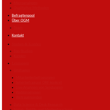
Microanalysen
Qualitative Methoden
Befragtenpool
Über OGM
Team
Kontakt
Studien & Kunden
Top-Studien
Kunden
Leistungen
Umfragen
Mitarbeiterbefragungen
Seherbefragung ORF-konkret
Live-Analysen von Sendungen
Wahlprognosen
Vertrauensindex
Data Science & Desk Research
Sozial-, Politik- und Medienforschung