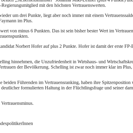
P-Regierungsmitglied mit den höchsten Vertrauenswerten.
eder um drei Punkte, liegt aber noch immer mit einem Vertrauenssaldo
 Faymann im Plus.
nswert von minus 6 Punkten. Das ist sein bisher bester Wert im Vertrau
trauenspunkten.
ndidat Norbert Hofer auf plus 2 Punkte. Hofer ist damit der erste FP-
lling hinnehmen, die Unzufriedenheit in Wirtshaus- und Wirtschaftskrei
rtrauen der Bevölkerung. Schelling ist zwar noch immer klar im Plus, s
beiden Führenden im Vertrauensranking, haben ihre Spitzenposition wei
 deutlicher formulierten Haltung in der Flüchtlingsfrage und seiner d
m Vertrauensminus.
ndespolitikerInnen