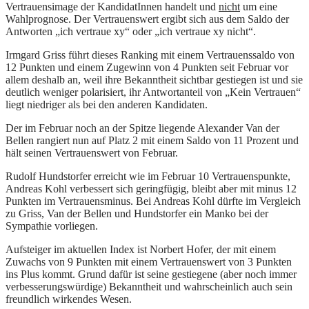
Vertrauensimage der KandidatInnen handelt und
nicht
um eine
Wahlprognose. Der Vertrauenswert ergibt sich aus dem Saldo der
Antworten „ich vertraue xy“ oder „ich vertraue xy nicht“.
Irmgard Griss führt dieses Ranking mit einem Vertrauenssaldo von
12 Punkten und einem Zugewinn von 4 Punkten seit Februar vor
allem deshalb an, weil ihre Bekanntheit sichtbar gestiegen ist und sie
deutlich weniger polarisiert, ihr Antwortanteil von „Kein Vertrauen“
liegt niedriger als bei den anderen Kandidaten.
Der im Februar noch an der Spitze liegende Alexander Van der
Bellen rangiert nun auf Platz 2 mit einem Saldo von 11 Prozent und
hält seinen Vertrauenswert von Februar.
Rudolf Hundstorfer erreicht wie im Februar 10 Vertrauenspunkte,
Andreas Kohl verbessert sich geringfügig, bleibt aber mit minus 12
Punkten im Vertrauensminus. Bei Andreas Kohl dürfte im Vergleich
zu Griss, Van der Bellen und Hundstorfer ein Manko bei der
Sympathie vorliegen.
Aufsteiger im aktuellen Index ist Norbert Hofer, der mit einem
Zuwachs von 9 Punkten mit einem Vertrauenswert von 3 Punkten
ins Plus kommt. Grund dafür ist seine gestiegene (aber noch immer
verbesserungswürdige) Bekanntheit und wahrscheinlich auch sein
freundlich wirkendes Wesen.