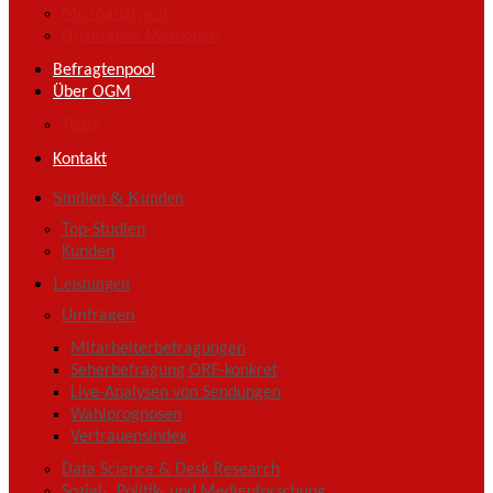
Microanalysen
Qualitative Methoden
Befragtenpool
Über OGM
Team
Kontakt
Studien & Kunden
Top-Studien
Kunden
Leistungen
Umfragen
Mitarbeiterbefragungen
Seherbefragung ORF-konkret
Live-Analysen von Sendungen
Wahlprognosen
Vertrauensindex
Data Science & Desk Research
Sozial-, Politik- und Medienforschung