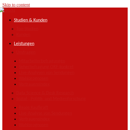
Skip to content
Studien & Kunden
Top-Studien
Kunden
Leistungen
Umfragen
Mitarbeiterbefragungen
Seherbefragung ORF-konkret
Live-Analysen von Sendungen
Wahlprognosen
Vertrauensindex
Data Science & Desk Research
Sozial-, Politik- und Medienforschung
Reale Kaufkraft
Live-Analyse von Sendungen
Vertrauensindex
Wahlprognosen