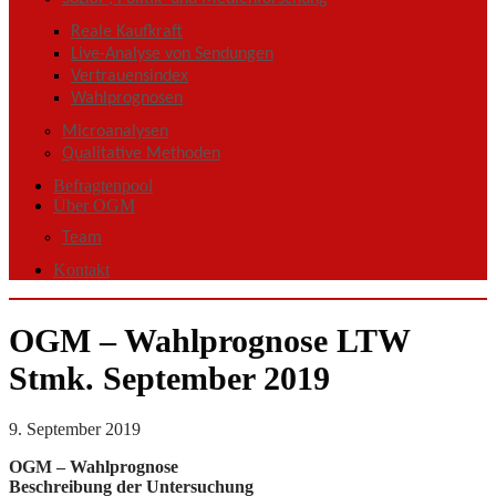
Reale Kaufkraft
Live-Analyse von Sendungen
Vertrauensindex
Wahlprognosen
Microanalysen
Qualitative Methoden
Befragtenpool
Über OGM
Team
Kontakt
OGM – Wahlprognose LTW
Stmk. September 2019
9. September 2019
OGM – Wahlprognose
Beschreibung der Untersuchung