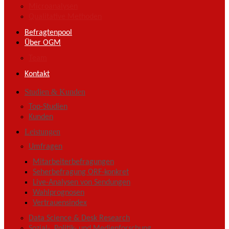
Microanalysen
Qualitative Methoden
Befragtenpool
Über OGM
Team
Kontakt
Studien & Kunden
Top-Studien
Kunden
Leistungen
Umfragen
Mitarbeiterbefragungen
Seherbefragung ORF-konkret
Live-Analysen von Sendungen
Wahlprognosen
Vertrauensindex
Data Science & Desk Research
Sozial-, Politik- und Medienforschung