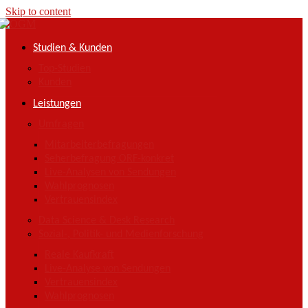
Skip to content
Studien & Kunden
Top-Studien
Kunden
Leistungen
Umfragen
Mitarbeiterbefragungen
Seherbefragung ORF-konkret
Live-Analysen von Sendungen
Wahlprognosen
Vertrauensindex
Data Science & Desk Research
Sozial-, Politik- und Medienforschung
Reale Kaufkraft
Live-Analyse von Sendungen
Vertrauensindex
Wahlprognosen