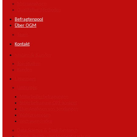
Microanalysen
Qualitative Methoden
Befragtenpool
Über OGM
Team
Kontakt
Studien & Kunden
Top-Studien
Kunden
Leistungen
Umfragen
Mitarbeiterbefragungen
Seherbefragung ORF-konkret
Live-Analysen von Sendungen
Wahlprognosen
Vertrauensindex
Data Science & Desk Research
Sozial-, Politik- und Medienforschung