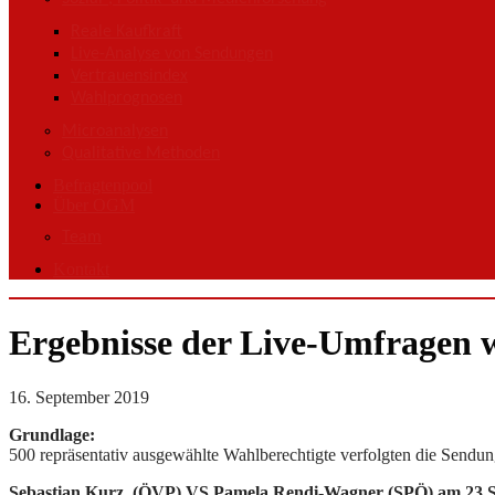
Reale Kaufkraft
Live-Analyse von Sendungen
Vertrauensindex
Wahlprognosen
Microanalysen
Qualitative Methoden
Befragtenpool
Über OGM
Team
Kontakt
Ergebnisse der Live-Umfragen 
16. September 2019
Grundlage:
500 repräsentativ ausgewählte Wahlberechtigte verfolgten die Sendun
Sebastian Kurz (ÖVP) VS Pamela Rendi-Wagner (SPÖ) am 23.