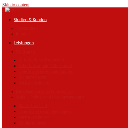
Skip to content
Studien & Kunden
Top-Studien
Kunden
Leistungen
Umfragen
Mitarbeiterbefragungen
Seherbefragung ORF-konkret
Live-Analysen von Sendungen
Wahlprognosen
Vertrauensindex
Data Science & Desk Research
Sozial-, Politik- und Medienforschung
Reale Kaufkraft
Live-Analyse von Sendungen
Vertrauensindex
Wahlprognosen