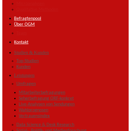
Microanalysen
Qualitative Methoden
Befragtenpool
Über OGM
Team
Kontakt
Studien & Kunden
Top-Studien
Kunden
Leistungen
Umfragen
Mitarbeiterbefragungen
Seherbefragung ORF-konkret
Live-Analysen von Sendungen
Wahlprognosen
Vertrauensindex
Data Science & Desk Research
Sozial-, Politik- und Medienforschung