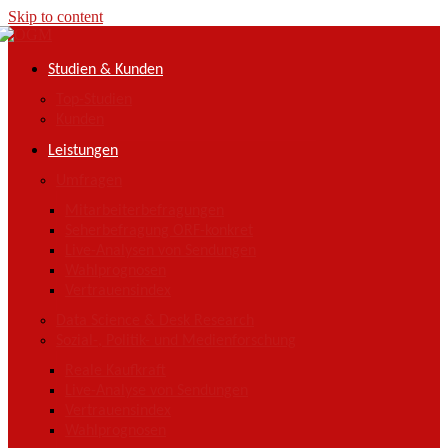
Skip to content
Studien & Kunden
Top-Studien
Kunden
Leistungen
Umfragen
Mitarbeiterbefragungen
Seherbefragung ORF-konkret
Live-Analysen von Sendungen
Wahlprognosen
Vertrauensindex
Data Science & Desk Research
Sozial-, Politik- und Medienforschung
Reale Kaufkraft
Live-Analyse von Sendungen
Vertrauensindex
Wahlprognosen