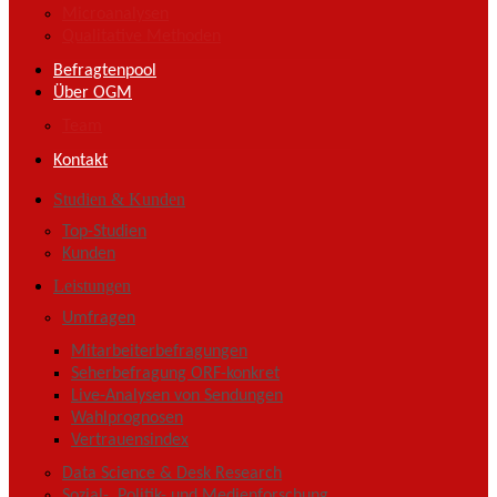
Microanalysen
Qualitative Methoden
Befragtenpool
Über OGM
Team
Kontakt
Studien & Kunden
Top-Studien
Kunden
Leistungen
Umfragen
Mitarbeiterbefragungen
Seherbefragung ORF-konkret
Live-Analysen von Sendungen
Wahlprognosen
Vertrauensindex
Data Science & Desk Research
Sozial-, Politik- und Medienforschung