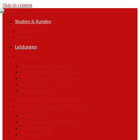
Skip to content
Studien & Kunden
Top-Studien
Kunden
Leistungen
Umfragen
Mitarbeiterbefragungen
Seherbefragung ORF-konkret
Live-Analysen von Sendungen
Wahlprognosen
Vertrauensindex
Data Science & Desk Research
Sozial-, Politik- und Medienforschung
Reale Kaufkraft
Live-Analyse von Sendungen
Vertrauensindex
Wahlprognosen