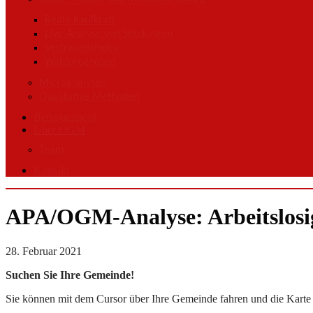
Reale Kaufkraft
Live-Analyse von Sendungen
Vertrauensindex
Wahlprognosen
Microanalysen
Qualitative Methoden
Befragtenpool
Über OGM
Team
Kontakt
APA/OGM-Analyse: Arbeitslosigk
28. Februar 2021
Suchen Sie Ihre Gemeinde!
Sie können mit dem Cursor über Ihre Gemeinde fahren und die Karte