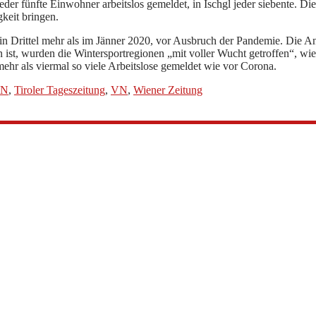
der fünfte Einwohner arbeitslos gemeldet, in Ischgl jeder siebente. Di
gkeit bringen.
n Drittel mehr als im Jänner 2020, vor Ausbruch der Pandemie. Die Ana
en ist, wurden die Wintersportregionen „mit voller Wucht getroffen“, 
mehr als viermal so viele Arbeitslose gemeldet wie vor Corona.
SN
,
Tiroler Tageszeitung
,
VN
,
Wiener Zeitung