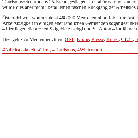
Tourismusorten um das 25-Fache gestiegen. In Galtür war im Jänner je
würde dies aber nicht überall einen raschen Rückgang der Arbeitslosi
Österreichweit waren zuletzt 468.000 Menschen ohne Job – um fast ei
Arbeitslosigkeit in einigen eher ländlichen Gemeinden sogar gesunk
– hier liegen die großen Skigebiete Ischgl und St. Anton – im Jänner 
Hier gehts zu Medienberichten:
ORF
,
Krone
,
Presse
,
Kurier
,
OE24
,
#Arbeitsolsigkeit
,
#Tirol
,
#Tourismus
,
#Wintersport