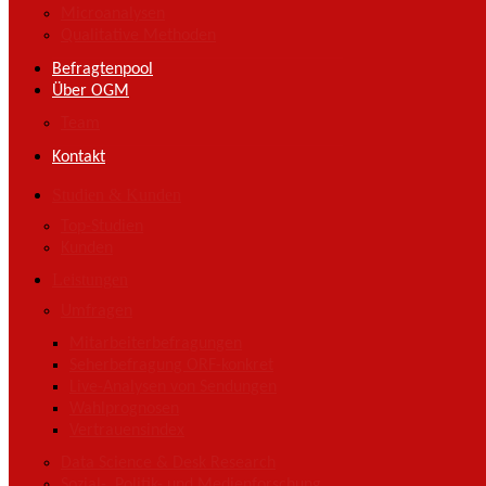
Microanalysen
Qualitative Methoden
Befragtenpool
Über OGM
Team
Kontakt
Studien & Kunden
Top-Studien
Kunden
Leistungen
Umfragen
Mitarbeiterbefragungen
Seherbefragung ORF-konkret
Live-Analysen von Sendungen
Wahlprognosen
Vertrauensindex
Data Science & Desk Research
Sozial-, Politik- und Medienforschung