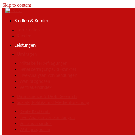
Skip to content
Studien & Kunden
Top-Studien
Kunden
Leistungen
Umfragen
Mitarbeiterbefragungen
Seherbefragung ORF-konkret
Live-Analysen von Sendungen
Wahlprognosen
Vertrauensindex
Data Science & Desk Research
Sozial-, Politik- und Medienforschung
Reale Kaufkraft
Live-Analyse von Sendungen
Vertrauensindex
Wahlprognosen