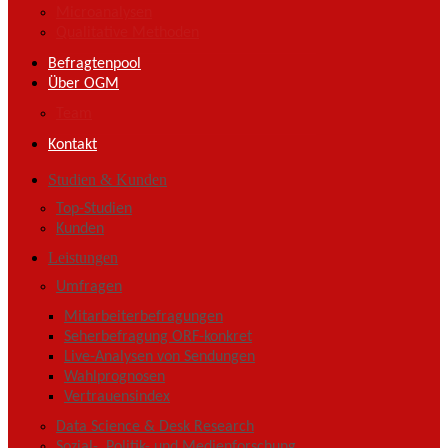
Microanalysen
Qualitative Methoden
Befragtenpool
Über OGM
Team
Kontakt
Studien & Kunden
Top-Studien
Kunden
Leistungen
Umfragen
Mitarbeiterbefragungen
Seherbefragung ORF-konkret
Live-Analysen von Sendungen
Wahlprognosen
Vertrauensindex
Data Science & Desk Research
Sozial-, Politik- und Medienforschung