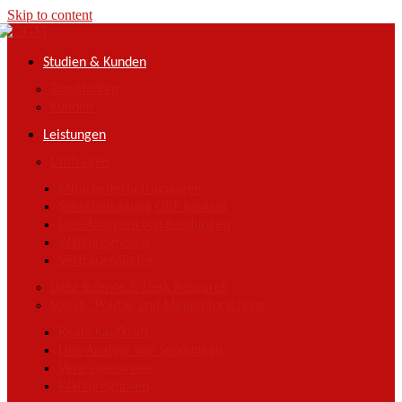
Skip to content
Studien & Kunden
Top-Studien
Kunden
Leistungen
Umfragen
Mitarbeiterbefragungen
Seherbefragung ORF-konkret
Live-Analysen von Sendungen
Wahlprognosen
Vertrauensindex
Data Science & Desk Research
Sozial-, Politik- und Medienforschung
Reale Kaufkraft
Live-Analyse von Sendungen
Vertrauensindex
Wahlprognosen