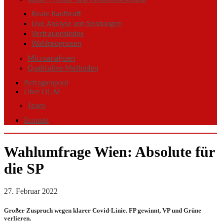
Reale Kaufkraft
Live-Analyse von Sendungen
Vertrauensindex
Wahlprognosen
Microanalysen
Qualitative Methoden
Befragtenpool
Über OGM
Team
Kontakt
Wahlumfrage Wien: Absolute für
die SP
27. Februar 2022
Großer Zuspruch wegen klarer Covid-Linie. FP gewinnt, VP und Grüne
verlieren.