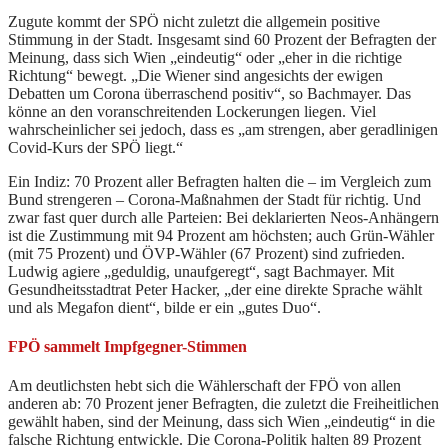
Zugute kommt der SPÖ nicht zuletzt die allgemein positive
Stimmung in der Stadt. Insgesamt sind 60 Prozent der Befragten der
Meinung, dass sich Wien „eindeutig“ oder „eher in die richtige
Richtung“ bewegt. „Die Wiener sind angesichts der ewigen
Debatten um Corona überraschend positiv“, so Bachmayer. Das
könne an den voranschreitenden Lockerungen liegen. Viel
wahrscheinlicher sei jedoch, dass es „am strengen, aber geradlinigen
Covid-Kurs der SPÖ liegt.“
Ein Indiz: 70 Prozent aller Befragten halten die – im Vergleich zum
Bund strengeren – Corona-Maßnahmen der Stadt für richtig. Und
zwar fast quer durch alle Parteien: Bei deklarierten Neos-Anhängern
ist die Zustimmung mit 94 Prozent am höchsten; auch Grün-Wähler
(mit 75 Prozent) und ÖVP-Wähler (67 Prozent) sind zufrieden.
Ludwig agiere „geduldig, unaufgeregt“, sagt Bachmayer. Mit
Gesundheitsstadtrat Peter Hacker, „der eine direkte Sprache wählt
und als Megafon dient“, bilde er ein „gutes Duo“.
FPÖ sammelt Impfgegner-Stimmen
Am deutlichsten hebt sich die Wählerschaft der FPÖ von allen
anderen ab: 70 Prozent jener Befragten, die zuletzt die Freiheitlichen
gewählt haben, sind der Meinung, dass sich Wien „eindeutig“ in die
falsche Richtung entwickle. Die Corona-Politik halten 89 Prozent