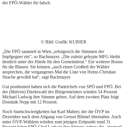
der FPÖ-Wähler für falsch.
© Bild: Grafik: KURIER
„Die FPÖ sammelt in Wien „erfolgreich die Stimmen der
Impfgegner ein“, so Bachmayer. „Die zuletzt gehypte MFG bleibt
deutlich unter der Hürde für den Gemeinderat.“ Ein weiterer Bonus
für die Blauen: Sie können „auch einen Großteil der Wähler
ansprechen, die vergangenes Mal die Liste von Heinz-Christian
Strache gewählt hat“, sagt Bachmayer.
Gut positioniert haben sich die Parteichefs von SPÖ und FPÖ. Bei
der (fiktiven) Direktwahl des Bürgermeisters würden 54 Prozent
Michael Ludwig ihre Stimme geben. Auf dem zweiten Platz folgt
Dominik Nepp mit 12 Prozent.
Noch Startschwierigkeiten hat Karl Mahrer, der die ÖVP im
Dezember nach dem Abgang von Gernot Blümel übernahm. Auch
unter ÖVP-Wählern würden zum jetzigen Zeitpunkt rund 31
Prozent lieber SPÖ-Chef Ludwig ihre Stimme geben; ihr „eigener“