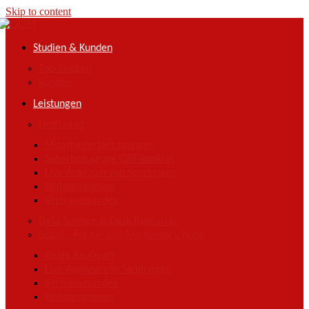
Skip to content
Studien & Kunden
Top-Studien
Kunden
Leistungen
Umfragen
Mitarbeiterbefragungen
Seherbefragung ORF-konkret
Live-Analysen von Sendungen
Wahlprognosen
Vertrauensindex
Data Science & Desk Research
Sozial-, Politik- und Medienforschung
Reale Kaufkraft
Live-Analyse von Sendungen
Vertrauensindex
Wahlprognosen