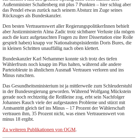
Außenminister Schallenberg mit plus 7 Punkten – hier schlug aber
das Pendel etwas zurück nach seinem Absturz im Zuge seines
Rückzuges als Bundeskanzler.
Den besten Vertrauenswert aller RegierungspolitikerInnen behielt
aber Justizministerin Alma Zadic trotz sichtbarer Verluste (da mögen
auch die kurz aufgetauchten Fragen zu ihrer Dissertation eine Rolle
gespielt haben) knapp vor Nationalratspräsidentin Doris Bures, die
in kleinen Schritten unauffällig nach oben klettert.
Bundeskanzler Karl Nehammer konnte sich trotz des tiefen
Wählerfrusts noch knapp im Plus halten, während alle andere
Parteiobleute in ähnlichem Ausmaß Vertrauen verloren und ins
Minus rutschten.
Das Gesundheitsministerium ist ja mittlerweile zum Schleuderstuhl
in der Bundesregierung geworden. Während Wolfgang Mückstein
gerade noch rechtzeitig die Reißleine zog, erbt sein Nachfolger
Johannes Rauch viele der aufgestauten Probleme und stürzt mit
Amtsantritt gleich tief ins Minus – 17 Prozent der Wählerschaft
vertrauen ihm, 35 Prozent nicht, was einen Vertrauenswert von
minus 18 ergibt.
Zu weiteren Publikationen von OGM
.