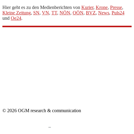
Hier geht es zu den Medienberichten von
Kurier
,
Krone
,
Presse
,
Kleine Zeitung
,
SN
,
VN
,
TT
,
NÖN
,
OÖN
,
BVZ
,
News
,
Puls24
und
Oe24
.
© 2026 OGM research & communication
–