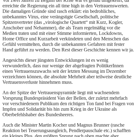
Vor zwei Jahren zu Beginn der Krise war es genau umgekehrt, da
erreichte die Regierung ein all time high in den Vertrauenswerten.
Die damaligen Gründe sind rasch erklärt: ein bedrohliches,
unbekanntes Virus, eine verängstigte Gesellschaft, politische
Spitzenvertreter (das „virologische Quartett“ mit Kurz, Kogler,
Anschober und Nehammer), die als Team regelmäßig vor die
Medien traten und mit einer Stimme informierten, Lockdowns,
Home Office und Kurzarbeit verkündeten und den Menschen das
Gefühl vermittelten, durch die unbekannten Gefahren mit fester
Hand geführt zu werden. Den Rest dieser Geschichte kennen wir ja.
Angesichts dieser jüngsten Entwicklungen ist es wenig
verwunderlich, dass nur wenige der abgefragten PolitikerInnen
einen Vertrauenszuwachs seit der letzten Messung im Dezember
verzeichnen können, die absolute Mehrheit aber teilweise deutliche
Vertrauensverluste hinnehmen muss.
An der Spitze der Vertrauenspyramide liegt mit wachsendem
Vorsprung Bundespräsident Van der Bellen, der zuletzt mehrfach
vor verschiedenem Publikum den richtigen Ton fand bei Fragen von
Impfen und Solidarität bis hin zum Krieg in der Ukraine als
Oberbefehlshaber des Bundesheeres.
Auch die Minister Martin Kocher und Magnus Brunner (rasche
Reaktion bei Teuerungsausgleich, Pendlerpauschale etc.) schafften
ein kleines Plus, den größten Sprung nach oben machte aber