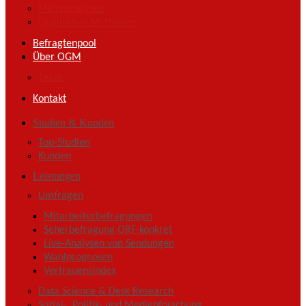
Microanalysen
Qualitative Methoden
Befragtenpool
Über OGM
Team
Kontakt
Studien & Kunden
Top-Studien
Kunden
Leistungen
Umfragen
Mitarbeiterbefragungen
Seherbefragung ORF-konkret
Live-Analysen von Sendungen
Wahlprognosen
Vertrauensindex
Data Science & Desk Research
Sozial-, Politik- und Medienforschung