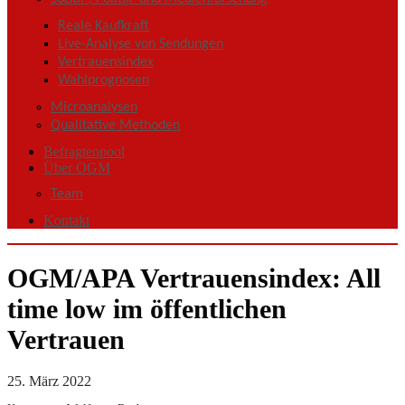
Reale Kaufkraft
Live-Analyse von Sendungen
Vertrauensindex
Wahlprognosen
Microanalysen
Qualitative Methoden
Befragtenpool
Über OGM
Team
Kontakt
OGM/APA Vertrauensindex: All
time low im öffentlichen
Vertrauen
25. März 2022