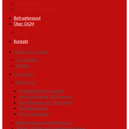
Microanalysen
Qualitative Methoden
Befragtenpool
Über OGM
Team
Kontakt
Studien & Kunden
Top-Studien
Kunden
Leistungen
Umfragen
Mitarbeiterbefragungen
Seherbefragung ORF-konkret
Live-Analysen von Sendungen
Wahlprognosen
Vertrauensindex
Data Science & Desk Research
Sozial-, Politik- und Medienforschung