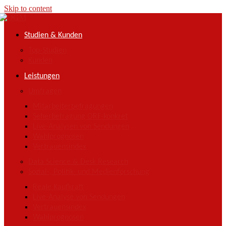
Skip to content
Studien & Kunden
Top-Studien
Kunden
Leistungen
Umfragen
Mitarbeiterbefragungen
Seherbefragung ORF-konkret
Live-Analysen von Sendungen
Wahlprognosen
Vertrauensindex
Data Science & Desk Research
Sozial-, Politik- und Medienforschung
Reale Kaufkraft
Live-Analyse von Sendungen
Vertrauensindex
Wahlprognosen