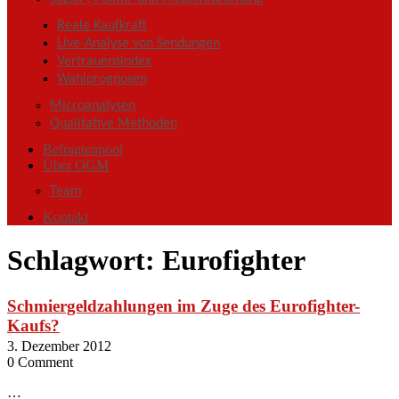
Reale Kaufkraft
Live-Analyse von Sendungen
Vertrauensindex
Wahlprognosen
Microanalysen
Qualitative Methoden
Befragtenpool
Über OGM
Team
Kontakt
Schlagwort:
Eurofighter
Schmiergeldzahlungen im Zuge des Eurofighter-
Kaufs?
3. Dezember 2012
0 Comment
…