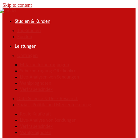
Skip to content
Studien & Kunden
Top-Studien
Kunden
Leistungen
Umfragen
Mitarbeiterbefragungen
Seherbefragung ORF-konkret
Live-Analysen von Sendungen
Wahlprognosen
Vertrauensindex
Data Science & Desk Research
Sozial-, Politik- und Medienforschung
Reale Kaufkraft
Live-Analyse von Sendungen
Vertrauensindex
Wahlprognosen