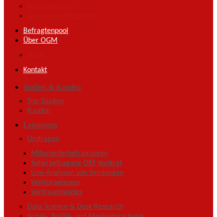
Microanalysen
Qualitative Methoden
Befragtenpool
Über OGM
Team
Kontakt
Studien & Kunden
Top-Studien
Kunden
Leistungen
Umfragen
Mitarbeiterbefragungen
Seherbefragung ORF-konkret
Live-Analysen von Sendungen
Wahlprognosen
Vertrauensindex
Data Science & Desk Research
Sozial-, Politik- und Medienforschung