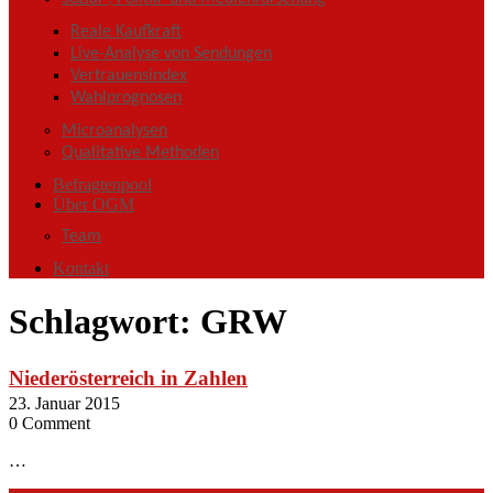
Reale Kaufkraft
Live-Analyse von Sendungen
Vertrauensindex
Wahlprognosen
Microanalysen
Qualitative Methoden
Befragtenpool
Über OGM
Team
Kontakt
Schlagwort:
GRW
Niederösterreich in Zahlen
23. Januar 2015
0 Comment
…