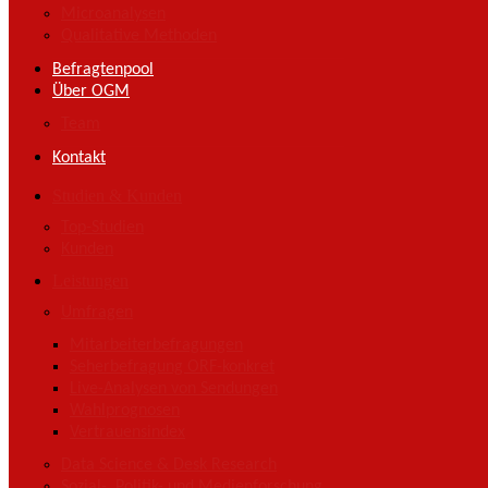
Microanalysen
Qualitative Methoden
Befragtenpool
Über OGM
Team
Kontakt
Studien & Kunden
Top-Studien
Kunden
Leistungen
Umfragen
Mitarbeiterbefragungen
Seherbefragung ORF-konkret
Live-Analysen von Sendungen
Wahlprognosen
Vertrauensindex
Data Science & Desk Research
Sozial-, Politik- und Medienforschung