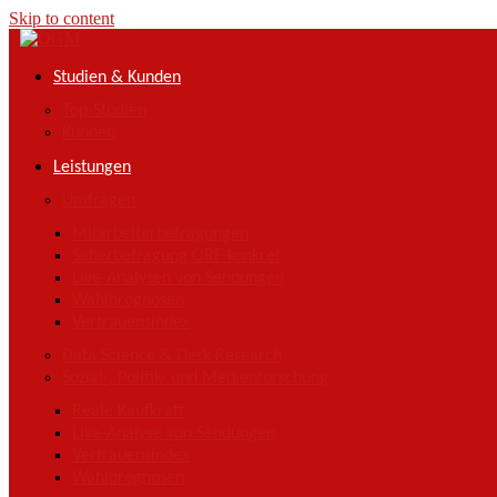
Skip to content
Studien & Kunden
Top-Studien
Kunden
Leistungen
Umfragen
Mitarbeiterbefragungen
Seherbefragung ORF-konkret
Live-Analysen von Sendungen
Wahlprognosen
Vertrauensindex
Data Science & Desk Research
Sozial-, Politik- und Medienforschung
Reale Kaufkraft
Live-Analyse von Sendungen
Vertrauensindex
Wahlprognosen