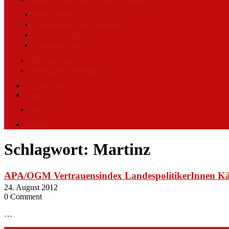
Reale Kaufkraft
Live-Analyse von Sendungen
Vertrauensindex
Wahlprognosen
Microanalysen
Qualitative Methoden
Befragtenpool
Über OGM
Team
Kontakt
Schlagwort:
Martinz
APA/OGM Vertrauensindex LandespolitikerInnen K
24. August 2012
0 Comment
…