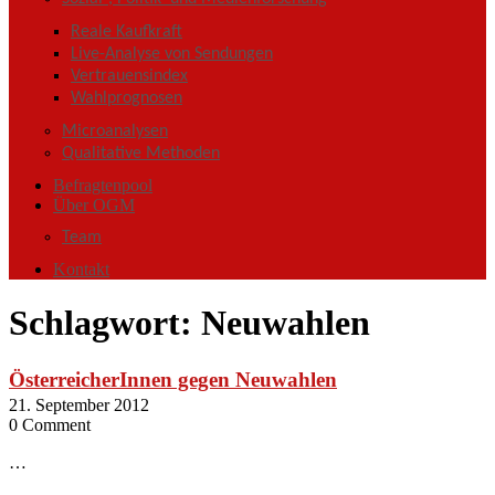
Reale Kaufkraft
Live-Analyse von Sendungen
Vertrauensindex
Wahlprognosen
Microanalysen
Qualitative Methoden
Befragtenpool
Über OGM
Team
Kontakt
Schlagwort:
Neuwahlen
ÖsterreicherInnen gegen Neuwahlen
21. September 2012
0 Comment
…