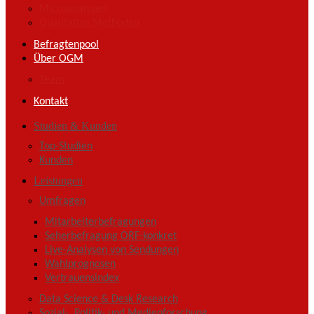
Microanalysen
Qualitative Methoden
Befragtenpool
Über OGM
Team
Kontakt
Studien & Kunden
Top-Studien
Kunden
Leistungen
Umfragen
Mitarbeiterbefragungen
Seherbefragung ORF-konkret
Live-Analysen von Sendungen
Wahlprognosen
Vertrauensindex
Data Science & Desk Research
Sozial-, Politik- und Medienforschung