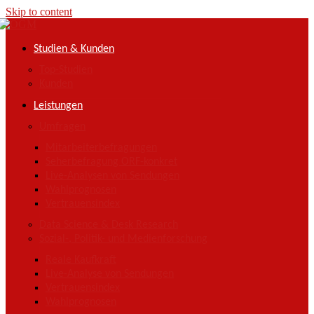
Skip to content
Studien & Kunden
Top-Studien
Kunden
Leistungen
Umfragen
Mitarbeiterbefragungen
Seherbefragung ORF-konkret
Live-Analysen von Sendungen
Wahlprognosen
Vertrauensindex
Data Science & Desk Research
Sozial-, Politik- und Medienforschung
Reale Kaufkraft
Live-Analyse von Sendungen
Vertrauensindex
Wahlprognosen