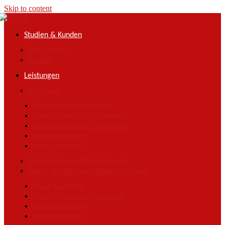
Skip to content
Studien & Kunden
Top-Studien
Kunden
Leistungen
Umfragen
Mitarbeiterbefragungen
Seherbefragung ORF-konkret
Live-Analysen von Sendungen
Wahlprognosen
Vertrauensindex
Data Science & Desk Research
Sozial-, Politik- und Medienforschung
Reale Kaufkraft
Live-Analyse von Sendungen
Vertrauensindex
Wahlprognosen