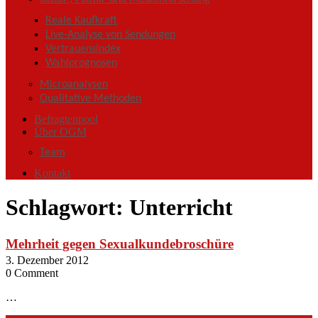
Reale Kaufkraft
Live-Analyse von Sendungen
Vertrauensindex
Wahlprognosen
Microanalysen
Qualitative Methoden
Befragtenpool
Über OGM
Team
Kontakt
Schlagwort:
Unterricht
Mehrheit gegen Sexualkundebroschüre
3. Dezember 2012
0 Comment
…