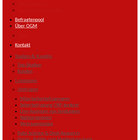
Microanalysen
Qualitative Methoden
Befragtenpool
Über OGM
Team
Kontakt
Studien & Kunden
Top-Studien
Kunden
Leistungen
Umfragen
Mitarbeiterbefragungen
Seherbefragung ORF-konkret
Live-Analysen von Sendungen
Wahlprognosen
Vertrauensindex
Data Science & Desk Research
Sozial-, Politik- und Medienforschung