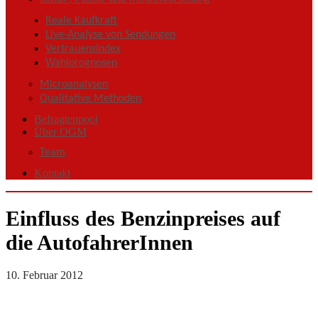
Reale Kaufkraft
Live-Analyse von Sendungen
Vertrauensindex
Wahlprognosen
Microanalysen
Qualitative Methoden
Befragtenpool
Über OGM
Team
Kontakt
Einfluss des Benzinpreises auf
die AutofahrerInnen
10. Februar 2012