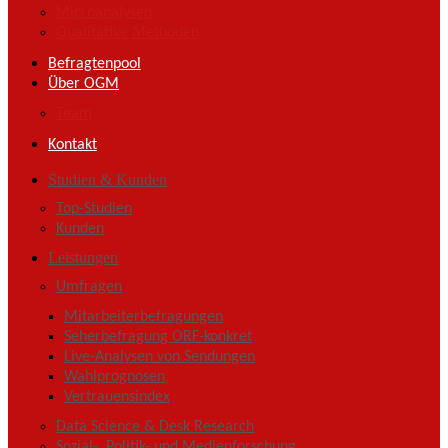
Microanalysen
Qualitative Methoden
Befragtenpool
Über OGM
Team
Kontakt
Studien & Kunden
Top-Studien
Kunden
Leistungen
Umfragen
Mitarbeiterbefragungen
Seherbefragung ORF-konkret
Live-Analysen von Sendungen
Wahlprognosen
Vertrauensindex
Data Science & Desk Research
Sozial-, Politik- und Medienforschung