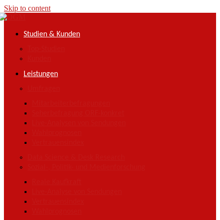
Skip to content
Studien & Kunden
Top-Studien
Kunden
Leistungen
Umfragen
Mitarbeiterbefragungen
Seherbefragung ORF-konkret
Live-Analysen von Sendungen
Wahlprognosen
Vertrauensindex
Data Science & Desk Research
Sozial-, Politik- und Medienforschung
Reale Kaufkraft
Live-Analyse von Sendungen
Vertrauensindex
Wahlprognosen