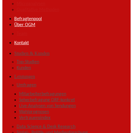
Microanalysen
Qualitative Methoden
Befragtenpool
Über OGM
Team
Kontakt
Studien & Kunden
Top-Studien
Kunden
Leistungen
Umfragen
Mitarbeiterbefragungen
Seherbefragung ORF-konkret
Live-Analysen von Sendungen
Wahlprognosen
Vertrauensindex
Data Science & Desk Research
Sozial-, Politik- und Medienforschung