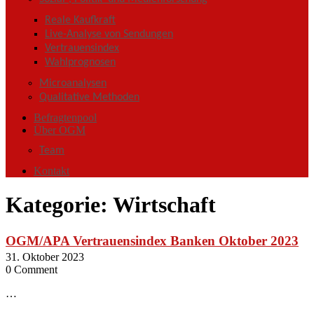
Reale Kaufkraft
Live-Analyse von Sendungen
Vertrauensindex
Wahlprognosen
Microanalysen
Qualitative Methoden
Befragtenpool
Über OGM
Team
Kontakt
Kategorie:
Wirtschaft
OGM/APA Vertrauensindex Banken Oktober 2023
31. Oktober 2023
0 Comment
…