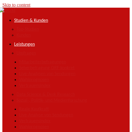
Skip to content
Studien & Kunden
Top-Studien
Kunden
Leistungen
Umfragen
Mitarbeiterbefragungen
Seherbefragung ORF-konkret
Live-Analysen von Sendungen
Wahlprognosen
Vertrauensindex
Data Science & Desk Research
Sozial-, Politik- und Medienforschung
Reale Kaufkraft
Live-Analyse von Sendungen
Vertrauensindex
Wahlprognosen