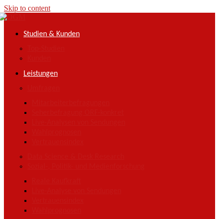
Skip to content
Studien & Kunden
Top-Studien
Kunden
Leistungen
Umfragen
Mitarbeiterbefragungen
Seherbefragung ORF-konkret
Live-Analysen von Sendungen
Wahlprognosen
Vertrauensindex
Data Science & Desk Research
Sozial-, Politik- und Medienforschung
Reale Kaufkraft
Live-Analyse von Sendungen
Vertrauensindex
Wahlprognosen