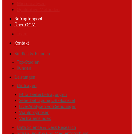
Microanalysen
Qualitative Methoden
Befragtenpool
Über OGM
Team
Kontakt
Studien & Kunden
Top-Studien
Kunden
Leistungen
Umfragen
Mitarbeiterbefragungen
Seherbefragung ORF-konkret
Live-Analysen von Sendungen
Wahlprognosen
Vertrauensindex
Data Science & Desk Research
Sozial-, Politik- und Medienforschung