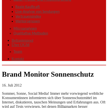
Reale Kaufkraft
Live-Analyse von Sendungen
Vertrauensindex
Wahlprognosen
Microanalysen
Qualitative Methoden
Befragtenpool
Über OGM
Team
Kontakt
Brand Monitor Sonnenschutz
16. Juli 2012
Sommer, Sonne, Social Media! Immer mehr vorwiegend weibliche
Konsumentinnen informieren sich über Sonnenschutzmittel im
Internet, diskutieren, tauschen Meinungen und Erfahrungen aus. Oft
wird auf Tests verwiesen, bei denen Billigmarken besser