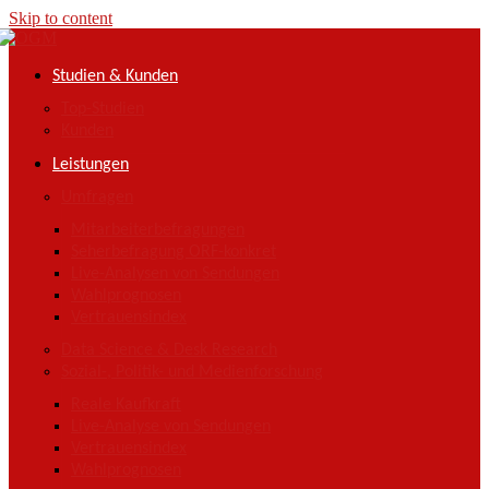
Skip to content
Studien & Kunden
Top-Studien
Kunden
Leistungen
Umfragen
Mitarbeiterbefragungen
Seherbefragung ORF-konkret
Live-Analysen von Sendungen
Wahlprognosen
Vertrauensindex
Data Science & Desk Research
Sozial-, Politik- und Medienforschung
Reale Kaufkraft
Live-Analyse von Sendungen
Vertrauensindex
Wahlprognosen