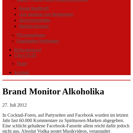
Reale Kaufkraft
Live-Analyse von Sendungen
Vertrauensindex
Wahlprognosen
Microanalysen
Qualitative Methoden
Befragtenpool
Über OGM
Team
Kontakt
Brand Monitor Alkoholika
27. Juli 2012
In Cocktail-Foren, auf Partyseiten und Facebook wurden im letzten
Jahr fast 60.000 Kommentare zu Spirituosen-Marken abgegeben.
Eine schlicht gehaltene Facebook-Fanseite allein reicht dafür jedoch
nicht aus. Absolut Vodka postet Musikvideos, veranstaltet