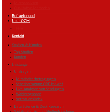
Microanalysen
Qualitative Methoden
Befragtenpool
Über OGM
Team
Kontakt
Studien & Kunden
Top-Studien
Kunden
Leistungen
Umfragen
Mitarbeiterbefragungen
Seherbefragung ORF-konkret
Live-Analysen von Sendungen
Wahlprognosen
Vertrauensindex
Data Science & Desk Research
Sozial-, Politik- und Medienforschung