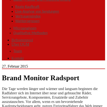
Reale Kaufkraft
Live-Analyse von Sendungen
Vertrauensindex
Wahlprognosen
Microanalysen
Qualitative Methoden
Befragtenpool
Über OGM
Team
Kontakt
27. Februar 2015
Brand Monitor Radsport
Die Tage werden länger und wärmer und langsam beginnen die
Radfahrer sich im Internet über neue und gebrauchte Räder,
Serviceangebote, Komponenten, Ersatzteile und Zubehör
auszutauschen. Vor allem, wenn es um bevorstehende
Kaufentscheidungen geht, nutzen Freizeitradfahrer das Web immer