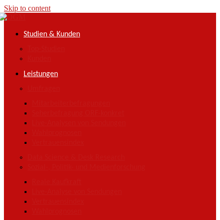
Skip to content
Studien & Kunden
Top-Studien
Kunden
Leistungen
Umfragen
Mitarbeiterbefragungen
Seherbefragung ORF-konkret
Live-Analysen von Sendungen
Wahlprognosen
Vertrauensindex
Data Science & Desk Research
Sozial-, Politik- und Medienforschung
Reale Kaufkraft
Live-Analyse von Sendungen
Vertrauensindex
Wahlprognosen