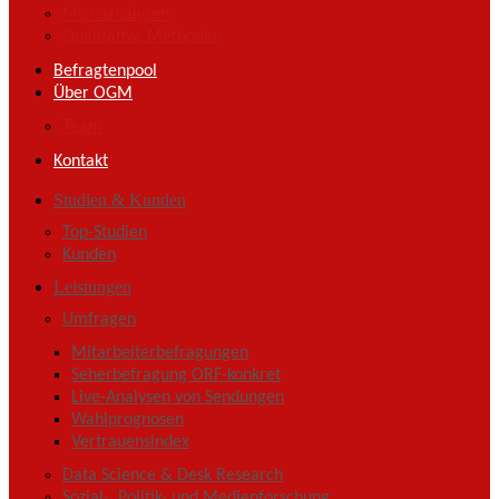
Microanalysen
Qualitative Methoden
Befragtenpool
Über OGM
Team
Kontakt
Studien & Kunden
Top-Studien
Kunden
Leistungen
Umfragen
Mitarbeiterbefragungen
Seherbefragung ORF-konkret
Live-Analysen von Sendungen
Wahlprognosen
Vertrauensindex
Data Science & Desk Research
Sozial-, Politik- und Medienforschung