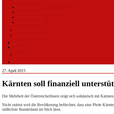
Reale Kaufkraft
Live-Analyse von Sendungen
Vertrauensindex
Wahlprognosen
Microanalysen
Qualitative Methoden
Befragtenpool
Über OGM
Team
Kontakt
27. April 2015
Kärnten soll finanziell unterstü
Die Mehrheit der ÖsterreicherInnen zeigt sich solidarisch mit Kärnten
Nicht zuletzt weil die Bevölkerung befürchtet, dass eine Pleite Kärn
südlichste Bundesland im Stich lässt.