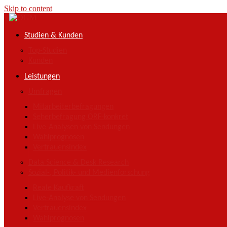
Skip to content
Studien & Kunden
Top-Studien
Kunden
Leistungen
Umfragen
Mitarbeiterbefragungen
Seherbefragung ORF-konkret
Live-Analysen von Sendungen
Wahlprognosen
Vertrauensindex
Data Science & Desk Research
Sozial-, Politik- und Medienforschung
Reale Kaufkraft
Live-Analyse von Sendungen
Vertrauensindex
Wahlprognosen