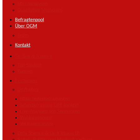
Microanalysen
Qualitative Methoden
Befragtenpool
Über OGM
Team
Kontakt
Studien & Kunden
Top-Studien
Kunden
Leistungen
Umfragen
Mitarbeiterbefragungen
Seherbefragung ORF-konkret
Live-Analysen von Sendungen
Wahlprognosen
Vertrauensindex
Data Science & Desk Research
Sozial-, Politik- und Medienforschung