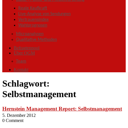
Reale Kaufkraft
Live-Analyse von Sendungen
Vertrauensindex
Wahlprognosen
Microanalysen
Qualitative Methoden
Befragtenpool
Über OGM
Team
Kontakt
Schlagwort:
Selbstmanagement
Hernstein Management Report: Selbstmanagement
5. Dezember 2012
0 Comment