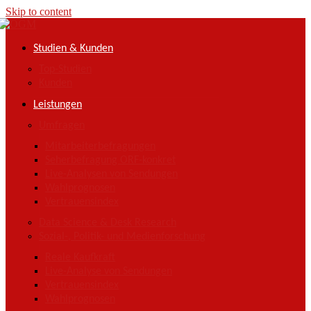
Skip to content
Studien & Kunden
Top-Studien
Kunden
Leistungen
Umfragen
Mitarbeiterbefragungen
Seherbefragung ORF-konkret
Live-Analysen von Sendungen
Wahlprognosen
Vertrauensindex
Data Science & Desk Research
Sozial-, Politik- und Medienforschung
Reale Kaufkraft
Live-Analyse von Sendungen
Vertrauensindex
Wahlprognosen