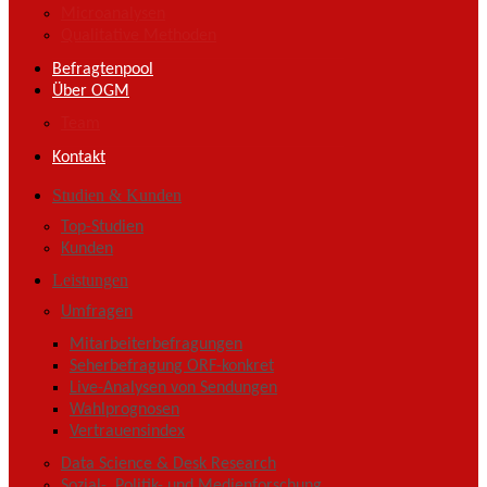
Microanalysen
Qualitative Methoden
Befragtenpool
Über OGM
Team
Kontakt
Studien & Kunden
Top-Studien
Kunden
Leistungen
Umfragen
Mitarbeiterbefragungen
Seherbefragung ORF-konkret
Live-Analysen von Sendungen
Wahlprognosen
Vertrauensindex
Data Science & Desk Research
Sozial-, Politik- und Medienforschung