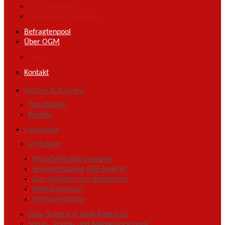
Microanalysen
Qualitative Methoden
Befragtenpool
Über OGM
Team
Kontakt
Studien & Kunden
Top-Studien
Kunden
Leistungen
Umfragen
Mitarbeiterbefragungen
Seherbefragung ORF-konkret
Live-Analysen von Sendungen
Wahlprognosen
Vertrauensindex
Data Science & Desk Research
Sozial-, Politik- und Medienforschung