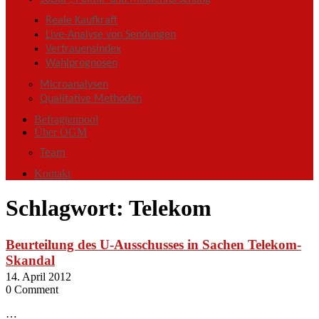
Reale Kaufkraft
Live-Analyse von Sendungen
Vertrauensindex
Wahlprognosen
Microanalysen
Qualitative Methoden
Befragtenpool
Über OGM
Team
Kontakt
Schlagwort:
Telekom
Beurteilung des U-Ausschusses in Sachen Telekom-
Skandal
14. April 2012
0 Comment
…