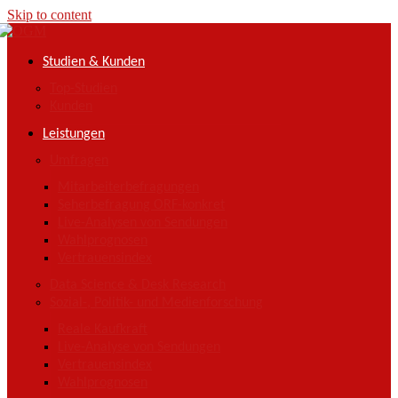
Skip to content
Studien & Kunden
Top-Studien
Kunden
Leistungen
Umfragen
Mitarbeiterbefragungen
Seherbefragung ORF-konkret
Live-Analysen von Sendungen
Wahlprognosen
Vertrauensindex
Data Science & Desk Research
Sozial-, Politik- und Medienforschung
Reale Kaufkraft
Live-Analyse von Sendungen
Vertrauensindex
Wahlprognosen